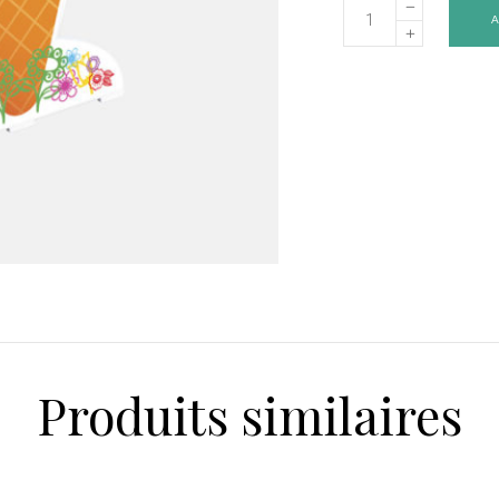
Porte-
déchets
double
face
baby
-
Art.
0777
quantity
Produits similaires