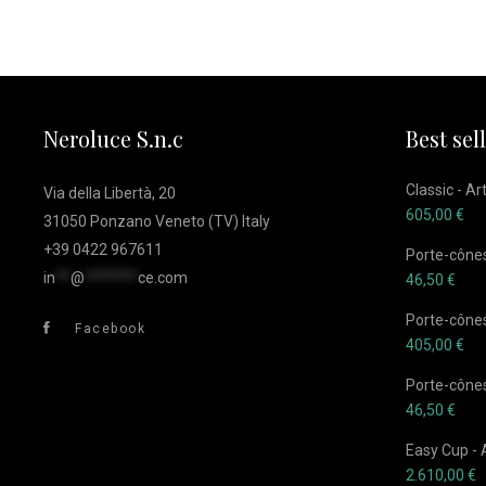
Neroluce S.n.c
Best sel
Classic - Ar
Via della Libertà, 20
605,00
€
31050 Ponzano Veneto (TV) Italy
+39 0422 967611
Porte-cônes
in
**
@
*******
ce.com
46,50
€
Porte-cônes
Facebook
405,00
€
Porte-cônes
46,50
€
Easy Cup - 
2.610,00
€