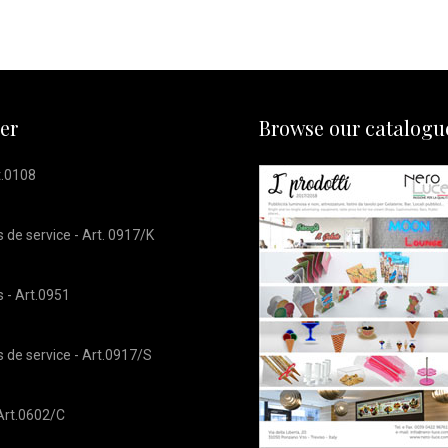
ler
Browse our catalogu
t.0108
 de service - Art. 0917/K
 - Art.0951
 de service - Art.0917/S
Art.0602/C