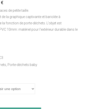
0
€
ces de petite taille.
ant de la graphique captivante et bariolée à
de la fonction de porte-déchets. L’objet est
 PVC 10mm: matériel pour l’extérieur durable dans le
C3
hets
,
Porte-déchets baby