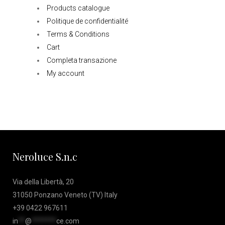
Products catalogue
Politique de confidentialité
Terms & Conditions
Cart
Completa transazione
My account
Neroluce S.n.c
Via della Libertà, 20
31050 Ponzano Veneto (TV) Italy
+39 0422 967611
in
**
@
*******
ce.com