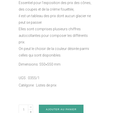
Essentiel pour l’exposition des prix des cônes,
des coupes et de la crème fouettée,
il est un tableau des prix dont aucun glacier ne
peut se passer.
Elles sont comprises plusieurs chiffres
autocollantes pour composer les différents
prix.
On peut le choisir de la couleur désirée parmi
celles qui sont disponibles.
Dimensions: 550×550 mm
UGS :
0355/1
Catégorie :
Listes de prix
Liste
AJOUTER AU PANIER