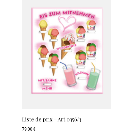
Liste de prix – Art.0356/3
79,00
€