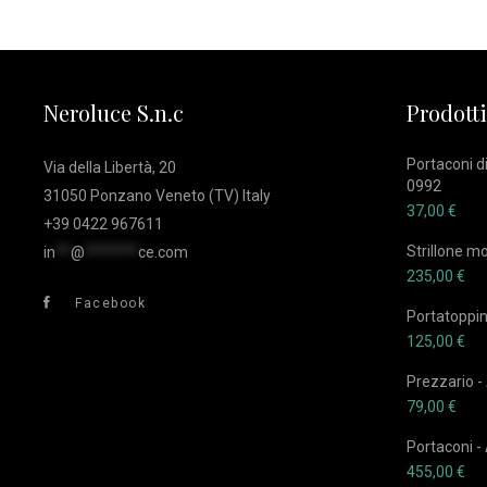
Neroluce S.n.c
Prodotti
Portaconi di
Via della Libertà, 20
0992
31050 Ponzano Veneto (TV) Italy
37,00
€
+39 0422 967611
Strillone m
in
**
@
*******
ce.com
235,00
€
Facebook
Portatoppin
125,00
€
Prezzario -
79,00
€
Portaconi -
455,00
€