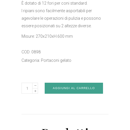
È dotato di 12 fori per coni standard.
I ripiani sono facilmente asportabili per
agevolare le operazioni di pulizia e possono
essere posizionati su 2 altezze diverse.
Misure: 270x210xH.600 mm
COD:
0898
Categoria:
Portaconi gelato
Portaconi
AGGIUNGI AL CARRELLO
-
Art.0898
quantity