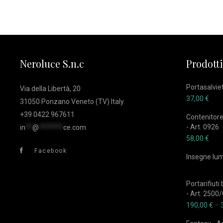
Neroluce S.n.c
Prodotti
Portasalviet
Via della Libertà, 20
37,00
€
31050 Ponzano Veneto (TV) Italy
+39 0422 967611
Contenitore
- Art. 0926
in
**
@
*******
ce.com
58,00
€
Facebook
Insegne lu
Portarifiuti
- Art. 2500
190,00
€
–