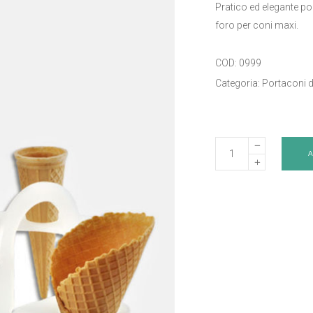
Pratico ed elegante por
foro per coni maxi.
COD:
0999
Categoria:
Portaconi d
Portaconi
di
servizio
-
Art.
0999
quantity