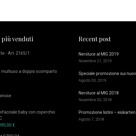
 più venduti
Recent post
te - Art. 2165/1
Neroluce al MIG 2019
Novembre 21, 2019
 multiuso a doppio scomparto
Speciale promozione sui nuovi 
Agosto 30, 2019
Neroluce al MIG 2018
minose
Novembre 30, 2018
 bifacciale baby con coperchio
Promozione listini – eiskarten
/C
Agosto 7, 2018
390,00
€