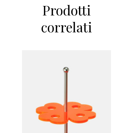
0915/S
Prodotti
quantity
correlati