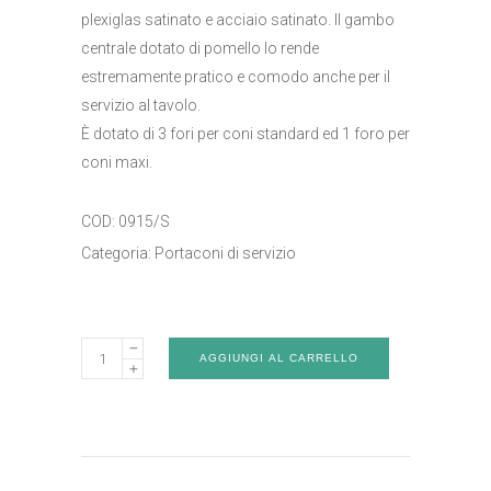
plexiglas satinato e acciaio satinato. Il gambo
centrale dotato di pomello lo rende
estremamente pratico e comodo anche per il
servizio al tavolo.
È dotato di 3 fori per coni standard ed 1 foro per
coni maxi.
COD:
0915/S
Categoria:
Portaconi di servizio
Portaconi
AGGIUNGI AL CARRELLO
di
servizio
-
Art.