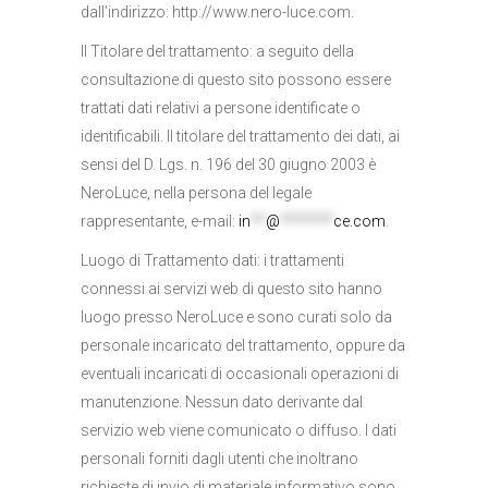
dall’indirizzo: http://www.nero-luce.com.
Il Titolare del trattamento: a seguito della
consultazione di questo sito possono essere
trattati dati relativi a persone identificate o
identificabili. Il titolare del trattamento dei dati, ai
sensi del D. Lgs. n. 196 del 30 giugno 2003 è
NeroLuce, nella persona del legale
rappresentante, e-mail:
in
**
@
*******
ce.com
.
Luogo di Trattamento dati: i trattamenti
connessi ai servizi web di questo sito hanno
luogo presso NeroLuce e sono curati solo da
personale incaricato del trattamento, oppure da
eventuali incaricati di occasionali operazioni di
manutenzione. Nessun dato derivante dal
servizio web viene comunicato o diffuso. I dati
personali forniti dagli utenti che inoltrano
richieste di invio di materiale informativo sono