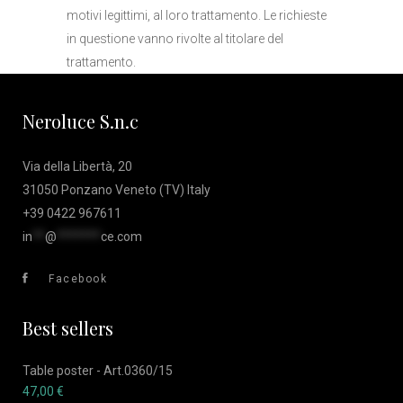
motivi legittimi, al loro trattamento. Le richieste
in questione vanno rivolte al titolare del
trattamento.
Neroluce S.n.c
Via della Libertà, 20
31050 Ponzano Veneto (TV) Italy
+39 0422 967611
in
**
@
*******
ce.com
Facebook
Best sellers
Table poster - Art.0360/15
47,00
€