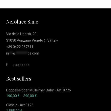
Neroluce S.n.c
Via della Libertà, 20
31050 Ponzano Veneto (TV) Italy
+39 0422 967611
in
**
@
*******
ce.com
Facebook
Best sellers
Doppelseitiger Mülleimer Baby - Art. 0776
190,00
€
–
390,00
€
Classic - Art.0126
1.585,00
€