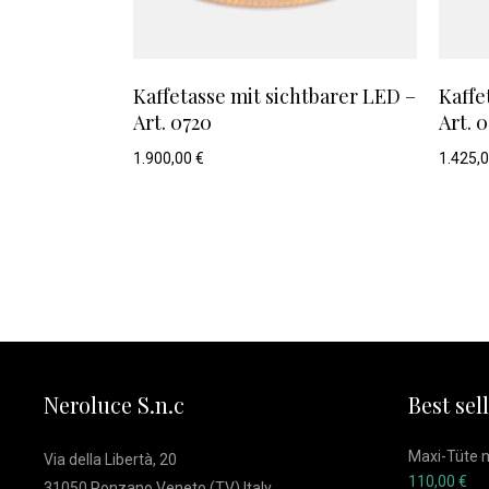
Kaffetasse mit sichtbarer LED –
Kaffe
Art. 0720
Art. 0
1.900,00
€
1.425,
Neroluce S.n.c
Best sel
Maxi-Tüte m
Via della Libertà, 20
110,00
€
31050 Ponzano Veneto (TV) Italy