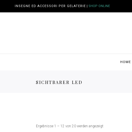
INSEGNE ED ACCESSORI PER GELATERIE
|
SHOP ONLINE
HOME
SICHTBARER LED
Ergebnisse 1 – 12 von 20 werden angezeigt