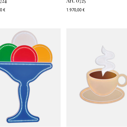
0724
Art. 0725
00
€
1.970,00
€