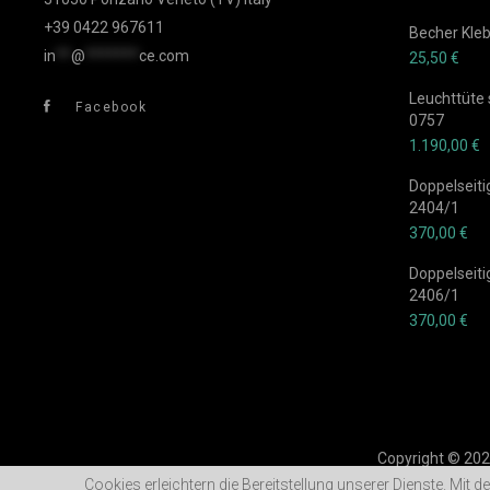
+39 0422 967611
Becher Kleb
in
**
@
*******
ce.com
25,50
€
Leuchttüte s
Facebook
0757
1.190,00
€
Doppelseiti
2404/1
370,00
€
Doppelseiti
2406/1
370,00
€
Copyright © 2022
Cookies erleichtern die Bereitstellung unserer Dienste. Mit