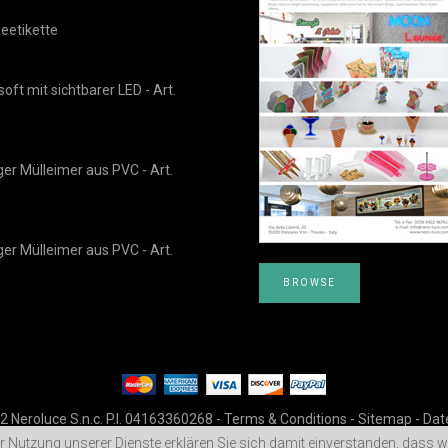
eetikette
oft mit sichtbarer LED - Art.
ger Mülleimer aus PVC - Art.
ger Mülleimer aus PVC - Art.
BROWSE
 Neroluce S.n.c. P.I. 04163360268 -
Terms & Conditions
-
Sitemap
-
Dat
 der Nutzung unserer Dienste erklären Sie sich damit einverstanden, dass