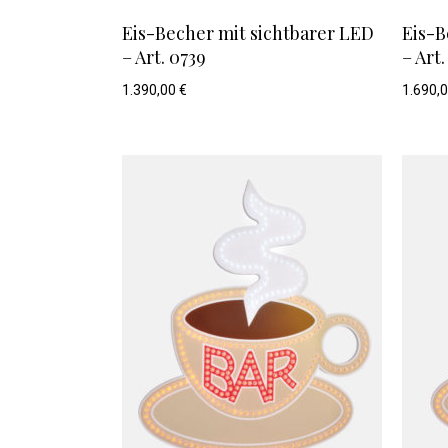
Eis-Becher mit sichtbarer LED
Eis-B
– Art. 0739
– Art
1.390,00
€
1.690,