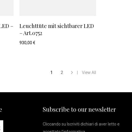
 LED –
Leuchttüte mit sichtbarer LED
– Art.0752
930,00
€
1
2
View All
e
Subscribe to our newsletter
Cliccando su Iscriviti dichiari di aver letto e
accettato l’
informativa