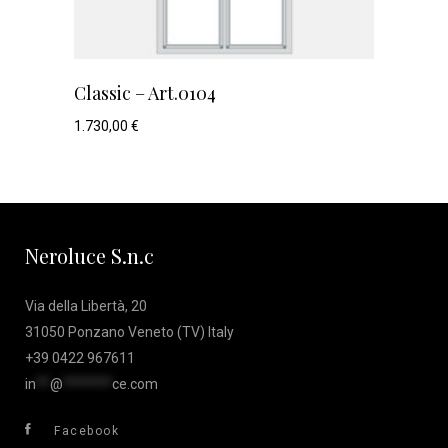
Classic – Art.0104
1.730,00
€
Neroluce S.n.c
Via della Libertà, 20
31050 Ponzano Veneto (TV) Italy
+39 0422 967611
in
**
@
*******
ce.com
Facebook