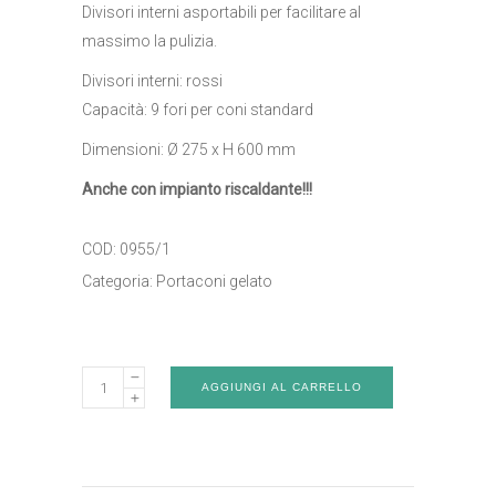
Divisori interni asportabili per facilitare al
massimo la pulizia.
Divisori interni: rossi
Capacità: 9 fori per coni standard
Dimensioni: Ø 275 x H 600 mm
Anche con impianto riscaldante!!!
COD:
0955/1
Categoria:
Portaconi gelato
Portaconi
AGGIUNGI AL CARRELLO
-
Art.
0955/1
quantity