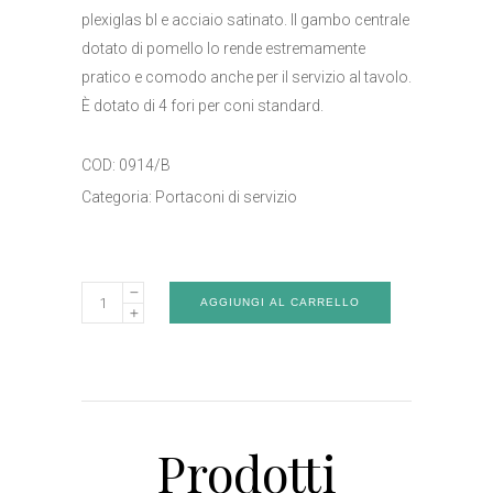
plexiglas bl e acciaio satinato. Il gambo centrale
dotato di pomello lo rende estremamente
pratico e comodo anche per il servizio al tavolo.
È dotato di 4 fori per coni standard.
COD:
0914/B
Categoria:
Portaconi di servizio
Portaconi
AGGIUNGI AL CARRELLO
di
servizio
-
Art.
0914/B
Prodotti
quantity