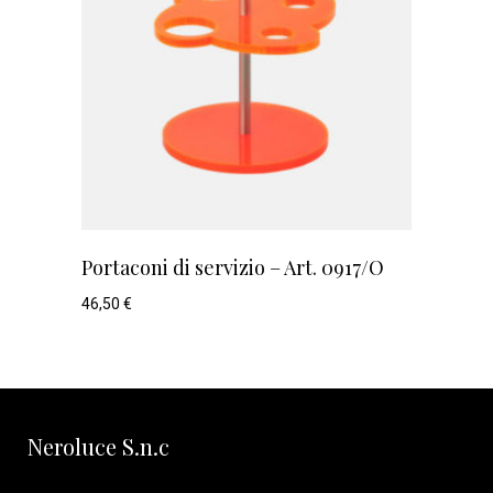
Portaconi di servizio – Art. 0917/O
46,50
€
Neroluce S.n.c