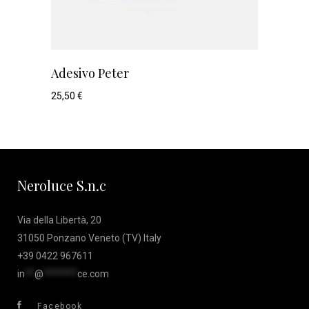
Adesivo Peter
25,50
€
Neroluce S.n.c
Via della Libertà, 20
31050 Ponzano Veneto (TV) Italy
+39 0422 967611
in
**
@
*******
ce.com
Facebook